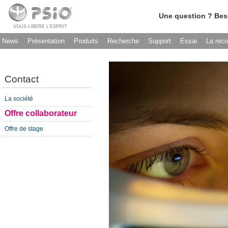
Une question ? Bes
VOUS LIBERE L’ESPRIT
News
Présentation
Produits
Recherche
Support
Essai
La rec
Contact
La société
Offre collaborateur
Offre de stage