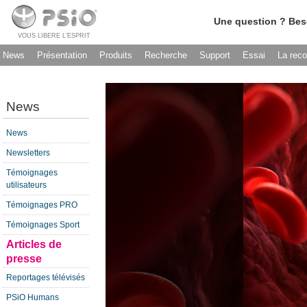
Une question ? Bes
VOUS LIBERE L’ESPRIT
News
Présentation
Produits
Recherche
Support
Essai
La rec
News
News
Newsletters
Témoignages
utilisateurs
Témoignages PRO
Témoignages Sport
Articles de
presse
Reportages télévisés
PSiO Humans