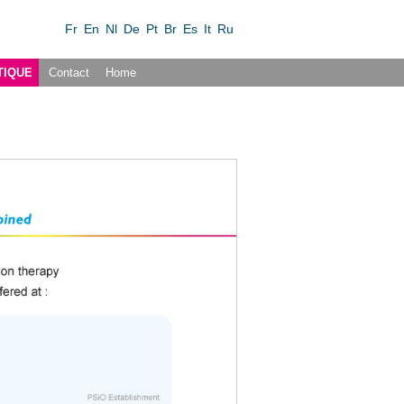
Fr
En
Nl
De
Pt
Br
Es
It
Ru
TIQUE
Contact
Home