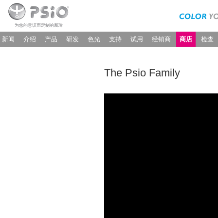
为您的意识而定制的新瑜
新闻
介绍
产品
研发
色光
支持
试用
经销商
商店
检查
The Psio Family