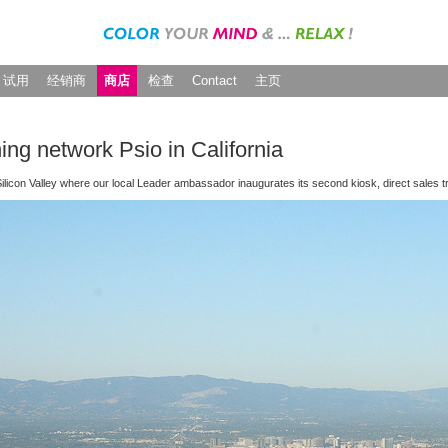
试用
经销商
商店
检查
Contact
主页
ng network Psio in California
Silicon Valley where our local Leader ambassador inaugurates its second kiosk, direct sales 