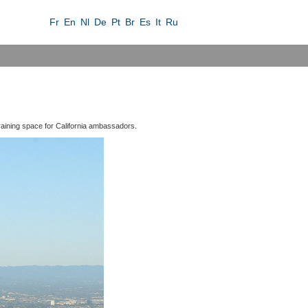
Fr
En
Nl
De
Pt
Br
Es
It
Ru
training space for California ambassadors.