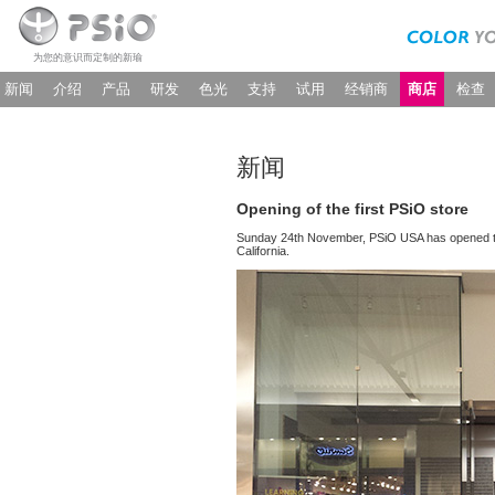
为您的意识而定制的新瑜
新闻
介绍
产品
研发
色光
支持
试用
经销商
商店
检查
新闻
Opening of the first PSiO store
Sunday 24th November, PSiO USA has opened the 
California.