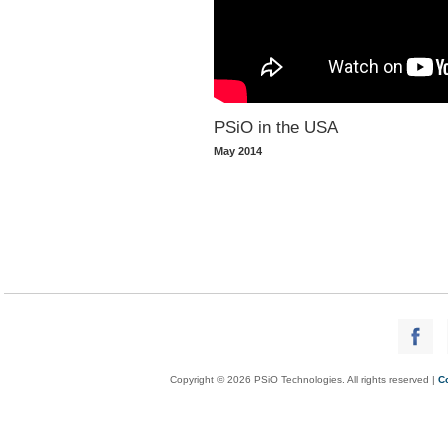
PSiO in the USA
May 2014
Copyright © 2026 PSiO Technologies. All rights reserved |
C