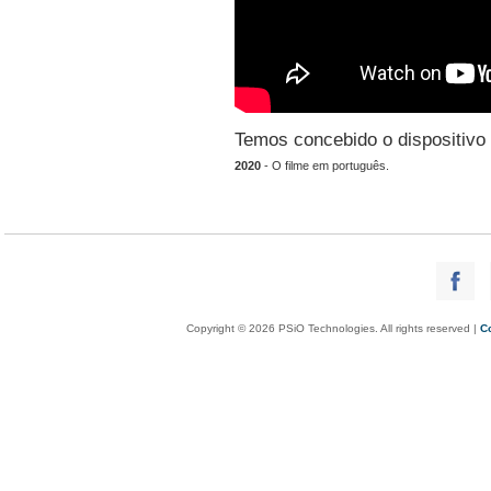
Temos concebido o dispositivo 
2020
- O filme em português.
Copyright © 2026 PSiO Technologies. All rights reserved |
C