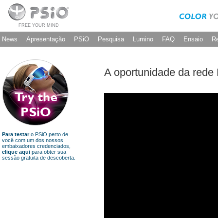
FREE YOUR MIND
News
Apresentação
PSiO
Pesquisa
Lumino
FAQ
Ensaio
R
A oportunidade da rede
Para testar
o PSiO perto de
você com um dos nossos
embaixadores credenciados,
clique aqui
para obter sua
sessão gratuita de descoberta.