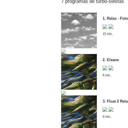
7 programas de turbo-siestas
1. Relax - Fot
15 min.
2. Eleane
8 min.
3. Float 2 Rel
9 min.