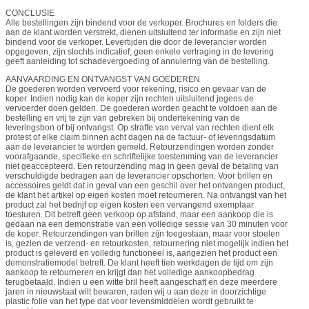
CONCLUSIE
Alle bestellingen zijn bindend voor de verkoper. Brochures en folders die
aan de klant worden verstrekt, dienen uitsluitend ter informatie en zijn niet
bindend voor de verkoper. Levertijden die door de leverancier worden
opgegeven, zijn slechts indicatief; geen enkele vertraging in de levering
geeft aanleiding tot schadevergoeding of annulering van de bestelling.
AANVAARDING EN ONTVANGST VAN GOEDEREN
De goederen worden vervoerd voor rekening, risico en gevaar van de
koper. Indien nodig kan de koper zijn rechten uitsluitend jegens de
vervoerder doen gelden. De goederen worden geacht te voldoen aan de
bestelling en vrij te zijn van gebreken bij ondertekening van de
leveringsbon of bij ontvangst. Op straffe van verval van rechten dient elk
protest of elke claim binnen acht dagen na de factuur- of leveringsdatum
aan de leverancier te worden gemeld. Retourzendingen worden zonder
voorafgaande, specifieke en schriftelijke toestemming van de leverancier
niet geaccepteerd. Een retourzending mag in geen geval de betaling van
verschuldigde bedragen aan de leverancier opschorten. Voor brillen en
accessoires geldt dat in geval van een geschil over het ontvangen product,
de klant het artikel op eigen kosten moet retourneren. Na ontvangst van het
product zal het bedrijf op eigen kosten een vervangend exemplaar
toesturen. Dit betreft geen verkoop op afstand, maar een aankoop die is
gedaan na een demonstratie van een volledige sessie van 30 minuten voor
de koper. Retourzendingen van brillen zijn toegestaan, maar voor stoelen
is, gezien de verzend- en retourkosten, retournering niet mogelijk indien het
product is geleverd en volledig functioneel is, aangezien het product een
demonstratiemodel betreft. De klant heeft tien werkdagen de tijd om zijn
aankoop te retourneren en krijgt dan het volledige aankoopbedrag
terugbetaald. Indien u een witte bril heeft aangeschaft en deze meerdere
jaren in nieuwstaat wilt bewaren, raden wij u aan deze in doorzichtige
plastic folie van het type dat voor levensmiddelen wordt gebruikt te