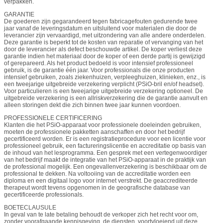
verpakken.
GARANTIE
De goederen zijn gegarandeerd tegen fabricagefouten gedurende twee
jaar vanaf de leveringsdatum en uitsluitend voor materialen die door de
leverancier zijn vervaardigd, met uitzondering van alle andere onderdelen.
Deze garantie is beperkt tot de kosten van reparatie of vervanging van het
door de leverancier als defect beschouwde artikel. De koper verliest deze
garantie indien het materiaal door de koper of een derde partij is gewijzigd
of gerepareerd. Als het product bedoeld is voor intensief professioneel
gebruik, is de garantie één jaar. Voor professionals die onze producten
intensief gebruiken, zoals ziekenhuizen, verpleeghuizen, klinieken, enz., is
een tweejarige uitgebreide verzekering verplicht (PSiO-bril en/of headset).
Voor particulieren is een tweejarige uitgebreide verzekering optioneel. De
uitgebreide verzekering is een allriskverzekering die de garantie aanvult en
alleen storingen dekt die zich binnen twee jaar kunnen voordoen.
PROFESSIONELE CERTIFICERING
Klanten die het PSiO-apparaat voor professionele doeleinden gebruiken,
moeten de professionele pakketten aanschaffen en door het bedrijf
gecertificeerd worden. Er is een registratieprocedure voor een licentie voor
professioneel gebruik, een factureringslicentie en accreditatie op basis van
de inhoud van het lesprogramma. Een gesprek met een vertegenwoordiger
van het bedrijf maakt de integratie van het PSiO-apparaat in de praktijk van
de professional mogelijk. Een ongevallenverzekering is beschikbaar om de
professional te dekken. Na voltooiing van de accreditatie worden een
diploma en een digitaal logo voor internet verstrekt. De geaccrediteerde
therapeut wordt tevens opgenomen in de geografische database van
gecertificeerde professionals.
BOETECLAUSULE
In geval van te late betaling behoudt de verkoper zich het recht voor om,
zonder voorafgaande kennisgeving, de diensten, voortvloeiend uit deze