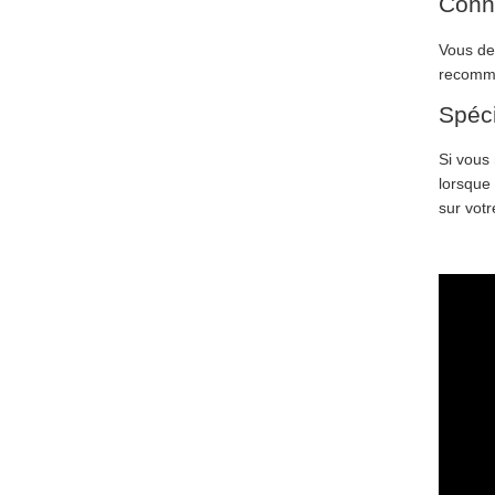
Conne
Vous de
recomma
Spéci
Si vous 
lorsque 
sur vot