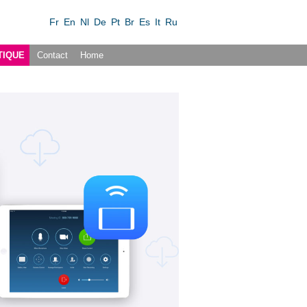
Fr
En
Nl
De
Pt
Br
Es
It
Ru
TIQUE
Contact
Home