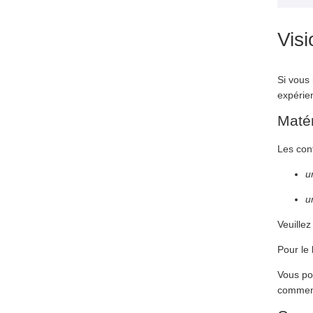
Vis
Si vous 
expérie
Matér
Les con
u
u
Veuillez
Pour le
Vous po
commen