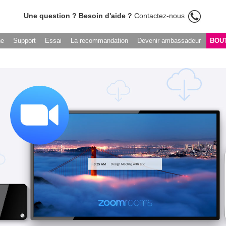
Une question ? Besoin d'aide ?
Contactez-nous
he
Support
Essai
La recommandation
Devenir ambassadeur
BOU