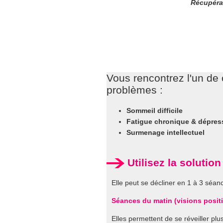
Récupérat
Vous rencontrez l'un de
problèmes :
Sommeil difficile
Fatigue chronique & dépres
Surmenage intellectuel
Utilisez la solutio
Elle peut se décliner en 1 à 3 séanc
Séances du matin (visions posit
Elles permettent de se réveiller plu