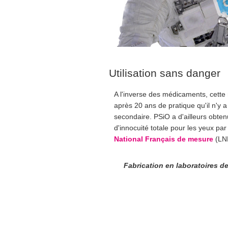
Utilisation sans danger
A l'inverse des médicaments, cett
après 20 ans de pratique qu'il n'y a
secondaire. PSiO a d'ailleurs obtenu 
d'innocuité totale pour les yeux par
National Français de mesure
(LN
Fabrication en laboratoires d