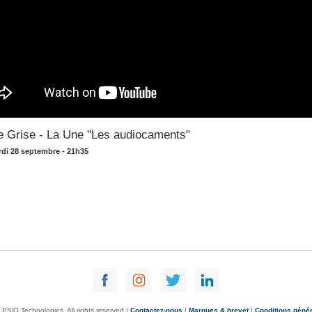
e Grise - La Une "Les audiocaments"
rdi 28 septembre - 21h35
PSiO Technologies. All rights reserved |
Contactez-nous
|
Marques & brevet
|
Conditions géné