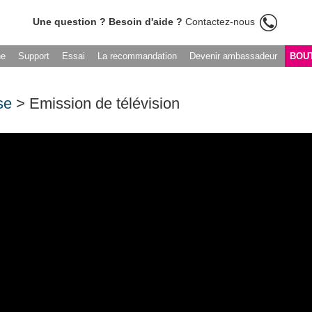
Une question ? Besoin d'aide ?
Contactez-nous
he
Support
Essai
La recommandation
Devenir ambassadeur
BOU
se
> Emission de télévision