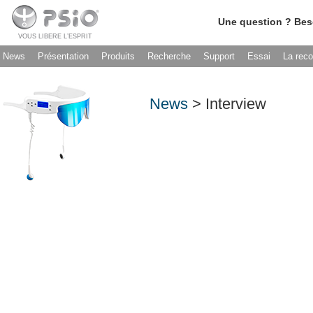
Une question ? Bes
VOUS LIBERE L’ESPRIT
News
Présentation
Produits
Recherche
Support
Essai
La rec
News
> Interview