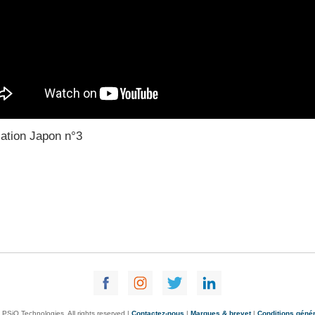
ation Japon n°3
PSiO Technologies. All rights reserved |
Contactez-nous
|
Marques & brevet
|
Conditions géné