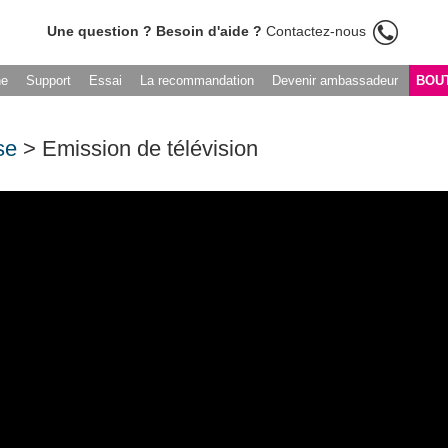
Une question ? Besoin d'aide ?
Contactez-nous
he
Support
Essai
La recommandation
Devenir ambassadeur
BOU
se
> Emission de télévision