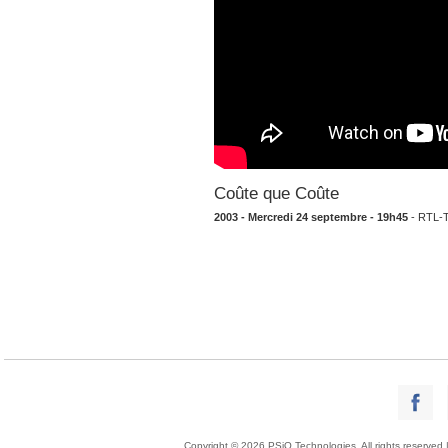
Coûte que Coûte
2003 - Mercredi 24 septembre - 19h45
- RTL-TV
Copyright © 2026 PSiO Technologies. All rights reserved 