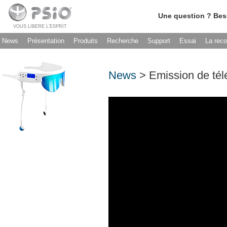
Une question ? Bes
VOUS LIBERE L’ESPRIT
News
Présentation
Produits
Recherche
Support
Essai
La rec
News
> Emission de tél