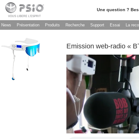
Une question ? Bes
VOUS LIBERE L’ESPRIT
News
Présentation
Produits
Recherche
Support
Essai
La rec
Emission web-radio « B