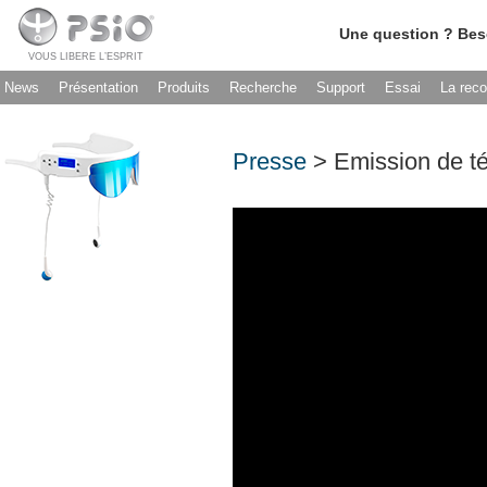
Une question ? Bes
VOUS LIBERE L’ESPRIT
News
Présentation
Produits
Recherche
Support
Essai
La rec
Presse
> Emission de té