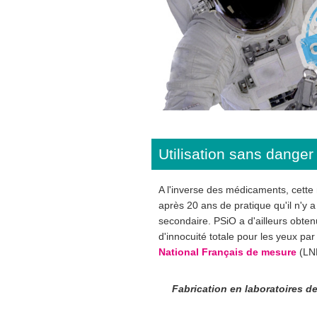
Utilisation sans danger
A l'inverse des médicaments, cett
après 20 ans de pratique qu'il n'y a
secondaire. PSiO a d'ailleurs obtenu 
d'innocuité totale pour les yeux par
National Français de mesure
(LN
Fabrication en laboratoires d