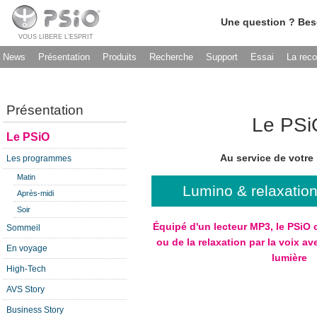
Une question ? Bes
VOUS LIBERE L’ESPRIT
News
Présentation
Produits
Recherche
Support
Essai
La rec
Présentation
Le PSi
Le PSiO
Au service de votre 
Les programmes
Matin
Lumino & relaxatio
Après-midi
Soir
Équipé d'un lecteur MP3, le PSiO
Sommeil
ou de la relaxation par la voix ave
En voyage
lumière
High-Tech
AVS Story
Business Story