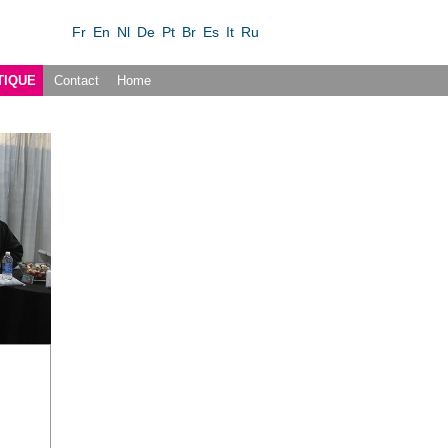
Fr
En
Nl
De
Pt
Br
Es
It
Ru
TIQUE
Contact
Home