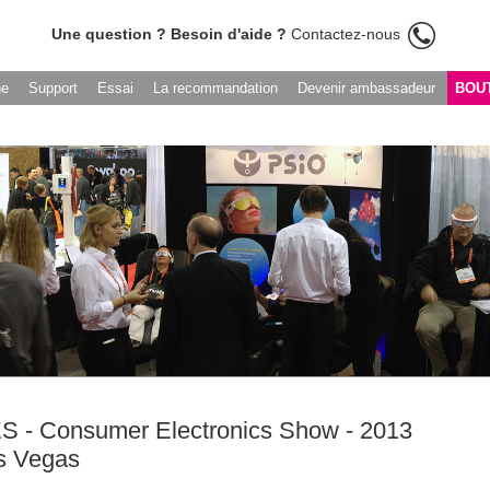
Une question ? Besoin d'aide ?
Contactez-nous
he
Support
Essai
La recommandation
Devenir ambassadeur
BOU
S - Consumer Electronics Show - 2013
s Vegas