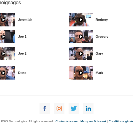
oignages
Jeremiah
Rodney
Joe 1
Gregory
Joe 2
Gary
Deno
Mark
PSiO Technologies. All rights reserved |
Contactez-nous
|
Marques & brevet
|
Conditions géné