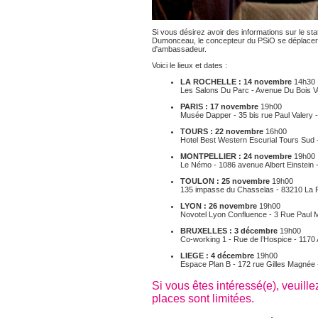
Si vous désirez avoir des informations sur le s
Dumonceau, le concepteur du PSiO se déplaceront
d'ambassadeur.
Voici le lieux et dates :
LA ROCHELLE : 14 novembre
14h30
Les Salons Du Parc - Avenue Du Bois V
PARIS : 17 novembre
19h00
Musée Dapper - 35 bis rue Paul Valery 
TOURS : 22 novembre
16h00
Hotel Best Western Escurial Tours Sud 
MONTPELLIER : 24 novembre
19h00
Le Némo - 1086 avenue Albert Einstein -
TOULON : 25 novembre
19h00
135 impasse du Chasselas - 83210 La 
LYON : 26 novembre
19h00
Novotel Lyon Confluence - 3 Rue Paul 
BRUXELLES : 3 décembre
19h00
Co-working 1 - Rue de l’Hospice - 117
LIEGE : 4 décembre
19h00
Espace Plan B - 172 rue Gilles Magnée 
Si vous êtes intéressé(e), veuill
places sont limitées.