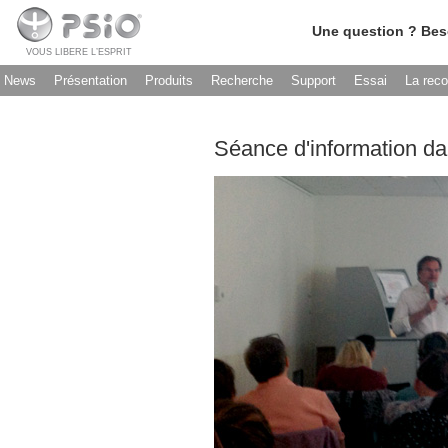
Une question ? Bes
VOUS LIBERE L’ESPRIT
News
Présentation
Produits
Recherche
Support
Essai
La rec
Séance d'information da