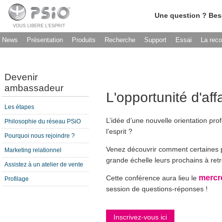
Une question ? Bes
VOUS LIBERE L’ESPRIT
News
Présentation
Produits
Recherche
Support
Essai
La rec
Devenir
ambassadeur
L'opportunité d'aff
Les étapes
L’idée d’une nouvelle orientation pro
Philosophie du réseau PSiO
l’esprit ?
Pourquoi nous rejoindre ?
Venez découvrir comment certaines pe
Marketing relationnel
grande échelle leurs prochains à retr
Assistez à un atelier de vente
mercr
Cette conférence aura lieu le
Profilage
session de questions-réponses !
Inscrivez-vous ici