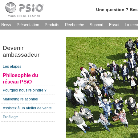
Une question ? Bes
VOUS LIBERE L’ESPRIT
News
Présentation
Produits
Recherche
Support
Essai
La rec
Devenir
ambassadeur
Les étapes
Philosophie du
réseau PSiO
Pourquoi nous rejoindre ?
Marketing relationnel
Assistez à un atelier de vente
Profilage