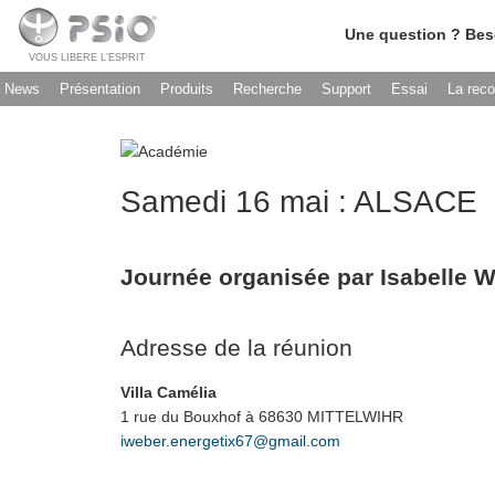
Une question ? Bes
VOUS LIBERE L’ESPRIT
News
Présentation
Produits
Recherche
Support
Essai
La rec
Samedi 16 mai : ALSACE
Journée organisée par Isabelle W
Adresse de la réunion
Villa Camélia
1 rue du Bouxhof à 68630 MITTELWIHR
iweber.energetix67@gmail.com