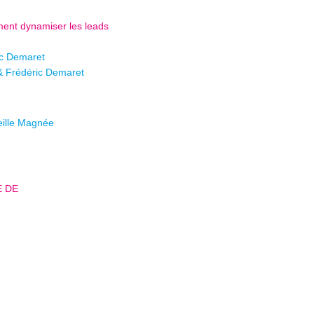
ent dynamiser les leads
ic Demaret
& Frédéric Demaret
eille Magnée
E DE