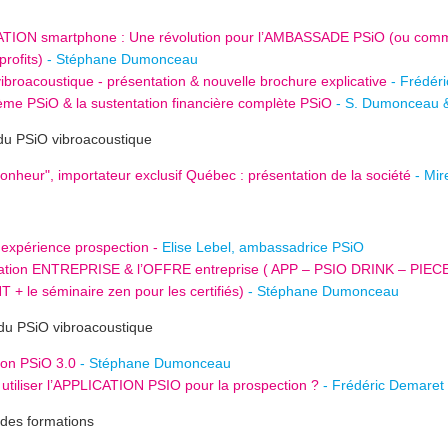
TION smartphone : Une révolution pour l’AMBASSADE PSiO (ou comm
profits)
- Stéphane Dumonceau
vibroacoustique - présentation & nouvelle brochure explicative
- Frédér
ème PSiO & la sustentation financière complète PSiO
- S. Dumonceau 
 du PSiO vibroacoustique
onheur", importateur exclusif Québec : présentation de la société
- Mir
'expérience prospection -
Elise Lebel, ambassadrice PSiO
fication ENTREPRISE & l’OFFRE entreprise ( APP – PSIO DRINK – PIEC
le séminaire zen pour les certifiés)
- Stéphane Dumonceau
 du PSiO vibroacoustique
ion PSiO 3.0
- Stéphane Dumonceau
tiliser l’APPLICATION PSIO pour la prospection ?
- Frédéric Demaret
 des formations