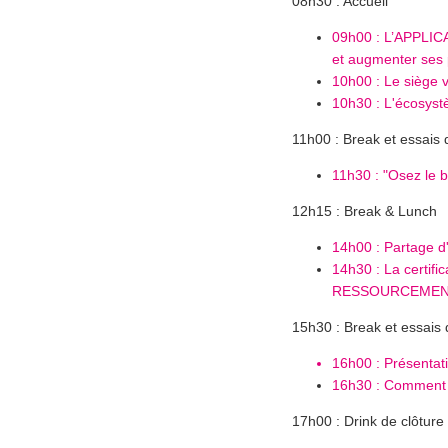
08h30 : Accueil
09h00 :
L’APPLICA
et augmenter ses 
10h00 :
Le siège 
10h30 :
L'écosyst
11h00 : Break et essais
11h30 : "
Osez le b
12h15 : Break & Lunch
14h00 : Partage d
14h30 : La certi
RESSOURCEMENT + 
15h30 : Break et essais
16h00 : Présentat
16h30 :
Comment u
17h00 : Drink de clôture