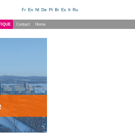
Fr
En
Nl
De
Pt
Br
Es
It
Ru
TIQUE
Contact
Home