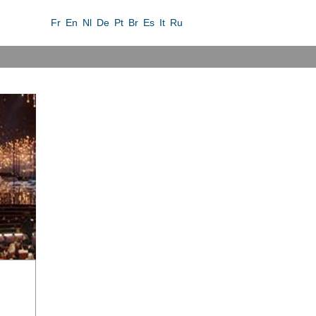
Fr
En
Nl
De
Pt
Br
Es
It
Ru