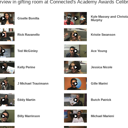
erview in gifting room at Connected's Academy Awards Celibr
Kyle Massey and Christi
Giselle Bonilla
Murphy
Rick Ravanello
Kristie Swanson
Ted McGinley
Ace Young
Kelly Perine
Jessica Nicole
J Michael Trautmann
Gille Marini
Eddy Martin
Butch Patrick
Billy Marrinson
Michael Marieni