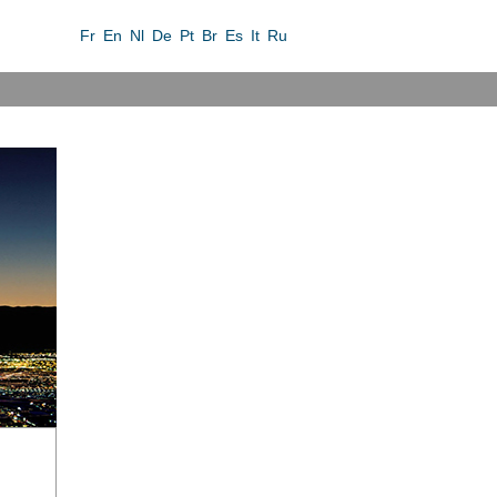
Fr
En
Nl
De
Pt
Br
Es
It
Ru