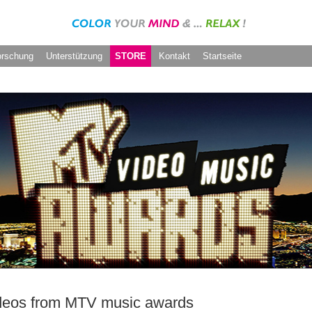
orschung
Unterstützung
STORE
Kontakt
Startseite
deos from MTV music awards