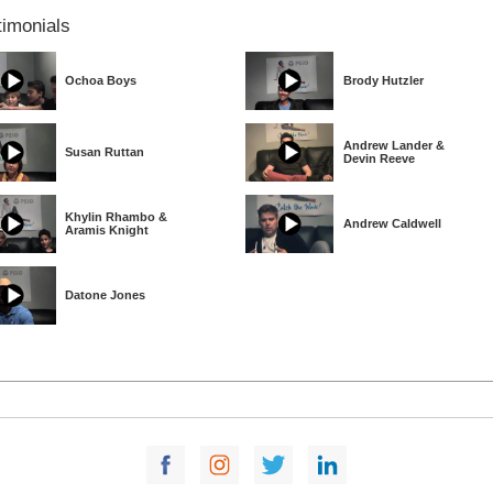
timonials
Ochoa Boys
Brody Hutzler
Andrew Lander &
Susan Ruttan
Devin Reeve
Khylin Rhambo &
Andrew Caldwell
Aramis Knight
Datone Jones